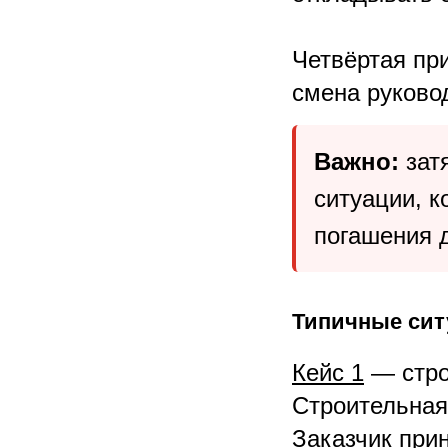
Четвёртая пр
смена руково
Важно:
зат
ситуации, к
погашения д
Типичные сит
Кейс 1
— стро
Строительная
Заказчик прин