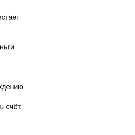
естаёт
ньги
ождению
ь счёт,