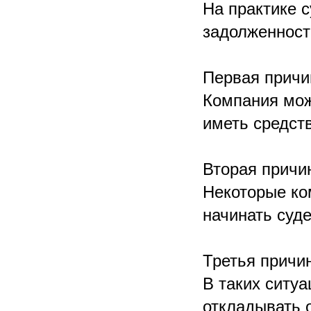
На практике 
задолженност
Первая причи
Компания може
иметь средств
Вторая причи
Некоторые ко
начинать суд
Третья причин
В таких ситу
откладывать о