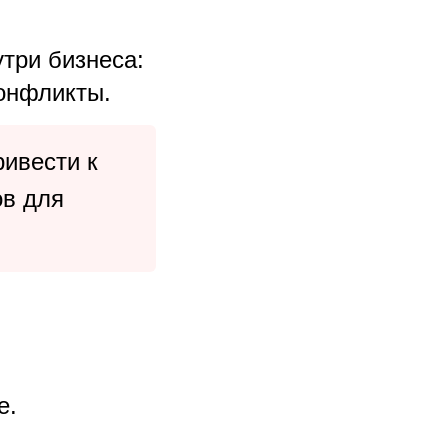
три бизнеса:
конфликты.
ивести к
ов для
е.