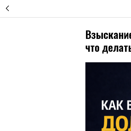
Взыскание
что делат