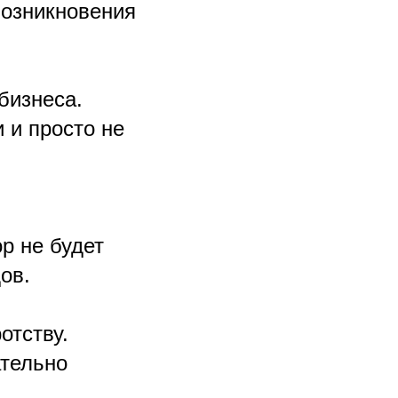
возникновения
бизнеса.
 и просто не
р не будет
ов.
отству.
ательно