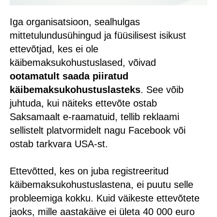
Iga organisatsioon, sealhulgas
mittetulundusühingud ja füüsilisest isikust
ettevõtjad, kes ei ole
käibemaksukohustuslased, võivad
ootamatult saada piiratud
käibemaksukohustuslasteks
. See võib
juhtuda, kui näiteks ettevõte ostab
Saksamaalt e-raamatuid, tellib reklaami
sellistelt platvormidelt nagu Facebook või
ostab tarkvara USA-st.
Ettevõtted, kes on juba registreeritud
käibemaksukohustuslastena, ei puutu selle
probleemiga kokku. Kuid väikeste ettevõtete
jaoks, mille aastakäive ei ületa 40 000 euro