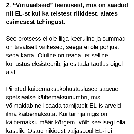
2. “Virtuaalseid” teenuseid, mis on saadud
nii EL-st kui ka teistest riikidest, alates
esimesest tehingust.
See protsess ei ole liiga keeruline ja summad
on tavaliselt väikesed, seega ei ole põhjust
seda karta. Oluline on teada, et selline
kohustus eksisteerib, ja esitada taotlus õigel
ajal.
Piiratud käibemaksukohustuslased saavad
spetsiaalse käibemaksunumbri, mis
võimaldab neil saada tarnijatelt EL-is arveid
ilma käibemaksuta. Kui tarnija riigis on
käibemaksu määr kõrgem, võib see isegi olla
kasulik. Ostud riikidest väljaspool EL-i ei